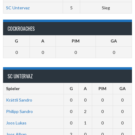
SC Untervaz
5
Sieg
COCKROACHES
G
A
PIM
GA
0
0
0
0
SC UNTERVAZ
Spieler
G
A
PIM
GA
Krättli Sandro
0
0
0
0
Philipp Sandro
0
2
0
0
Joos Lukas
0
1
0
0
Joos Alban
2
0
0
0