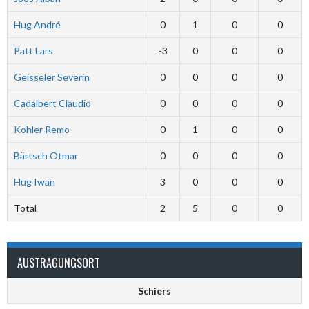
Hug André
0
1
0
0
Patt Lars
-3
0
0
0
Geisseler Severin
0
0
0
0
Cadalbert Claudio
0
0
0
0
Kohler Remo
0
1
0
0
Bärtsch Otmar
0
0
0
0
Hug Iwan
3
0
0
0
Total
2
5
0
0
AUSTRAGUNGSORT
Schiers