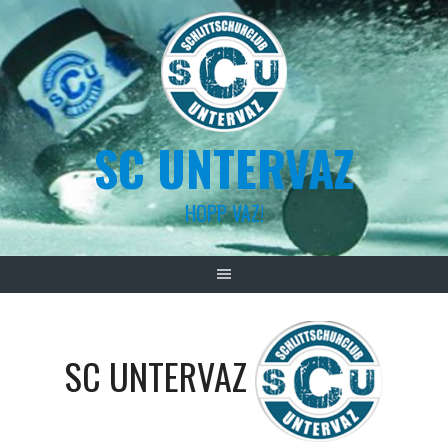
Skip
to
content
SC UNTERVAZ
HOPP VAZ!
SC UNTERVAZ