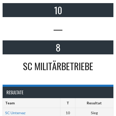
10
—
8
SC MILITÄRBETRIEBE
RESULTATE
Team
T
Resultat
SC Untervaz
10
Sieg