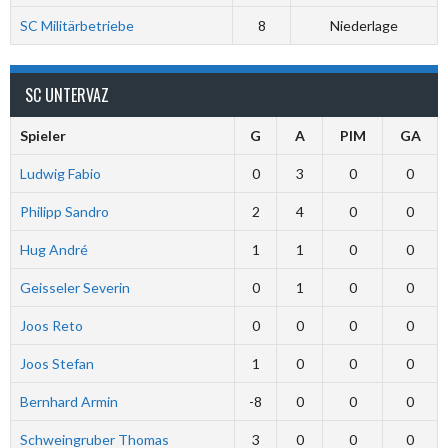
SC Militärbetriebe
8
Niederlage
SC UNTERVAZ
Spieler
G
A
PIM
GA
Ludwig Fabio
0
3
0
0
Philipp Sandro
2
4
0
0
Hug André
1
1
0
0
Geisseler Severin
0
1
0
0
Joos Reto
0
0
0
0
Joos Stefan
1
0
0
0
Bernhard Armin
-8
0
0
0
Schweingruber Thomas
3
0
0
0