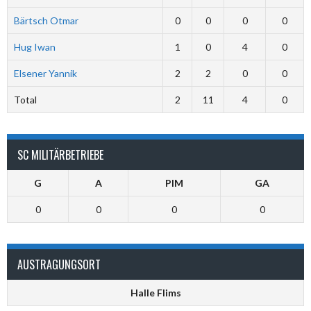
Bärtsch Otmar
0
0
0
0
Hug Iwan
1
0
4
0
Elsener Yannik
2
2
0
0
Total
2
11
4
0
SC MILITÄRBETRIEBE
G
A
PIM
GA
0
0
0
0
AUSTRAGUNGSORT
Halle Flims