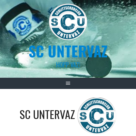
Skip
to
content
SC UNTERVAZ
HOPP VAZ!
SC UNTERVAZ