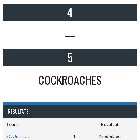
4
—
5
COCKROACHES
RESULTATE
Team
T
Resultat
SC Untervaz
4
Niederlage