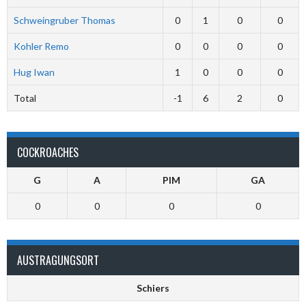
Schweingruber Thomas
0
1
0
0
Kohler Remo
0
0
0
0
Hug Iwan
1
0
0
0
Total
-1
6
2
0
COCKROACHES
G
A
PIM
GA
0
0
0
0
AUSTRAGUNGSORT
Schiers