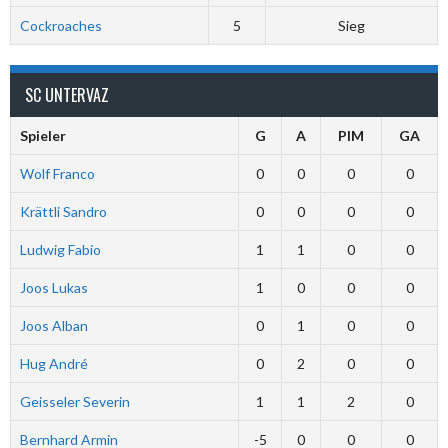
Cockroaches
5
Sieg
SC UNTERVAZ
Spieler
G
A
PIM
GA
Wolf Franco
0
0
0
0
Krättli Sandro
0
0
0
0
Ludwig Fabio
1
1
0
0
Joos Lukas
1
0
0
0
Joos Alban
0
1
0
0
Hug André
0
2
0
0
Geisseler Severin
1
1
2
0
Bernhard Armin
-5
0
0
0